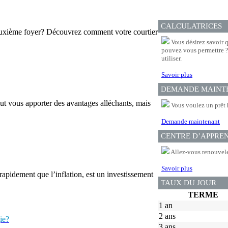
CALCULATRICES
deuxième foyer? Découvrez comment votre courtier
Vous désirez savoir 
pouvez vous permettre ? 
utiliser.
Savoir plus
DEMANDE MAINT
ut vous apporter des avantages alléchants, mais
Vous voulez un prêt 
Demande maintenant
CENTRE D’APPRE
Allez-vous renouvele
Savoir plus
rapidement que l’inflation, est un investissement
TAUX DU JOUR
TERME
1 an
2 ans
ie?
3 ans